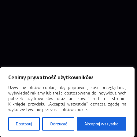
Cenimy prywatność użytkowników
Używamy plików cookie, aby poprawić jakość przeglądania,
wyświetlać reklamy lub treści dostosowane do indywidualnych
potrzeb użytkowników oraz analizować ruch na stronie.
Kliknięcie przycisku „Akceptuj wszystkie” oznacza zgodę na
wykorzystywanie przez nas plików cookie.
Dostosuj
Odrzucać
Akceptuj wszystko