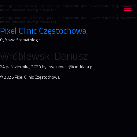
Warning
: Undefined array key "url" in
/home/virtualki/276865/wp-content/plugins/wpforms-
lite/src/Forms/IconChoices.php
on line
127
Warning
: Undefined array key "path" in
/home/virtualki/276865/wp-content/plugins/wpforms-
lite/src/Forms/IconChoices.php
on line
128
Pixel Clinic Częstochowa
Cyfrowa Stomatologia
Wróblewski Dariusz
24 października, 2023 by ewa.nowak@cm-klara.pl
© 2026 Pixel Clinic Częstochowa